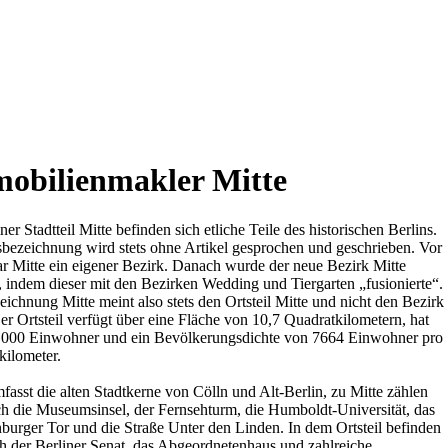
obilienmakler Mitte
ner Stadtteil Mitte befinden sich etliche Teile des historischen Berlins.
sbezeichnung wird stets ohne Artikel gesprochen und geschrieben. Vor
r Mitte ein eigener Bezirk. Danach wurde der neue Bezirk Mitte
, indem dieser mit den Bezirken Wedding und Tiergarten „fusionierte“.
ichnung Mitte meint also stets den Ortsteil Mitte und nicht den Bezirk
er Ortsteil verfügt über eine Fläche von 10,7 Quadratkilometern, hat
 000 Einwohner und ein Bevölkerungsdichte von 7664 Einwohner pro
kilometer.
fasst die alten Stadtkerne von Cölln und Alt-Berlin, zu Mitte zählen
ch die Museumsinsel, der Fernsehturm, die Humboldt-Universität, das
burger Tor und die Straße Unter den Linden. In dem Ortsteil befinden
ch der Berliner Senat, das Abgeordnetenhaus und zahlreiche