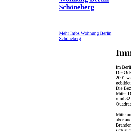
Schöneberg
Mehr Infos
Wohnung Berlin
Schöneberg
Imm
Im Berli
Die Ort
2001 wa
gebildet
Die Beze
Mitte. D
rund 82
Quadrat
Mitte um
aber au
Branden
sich au