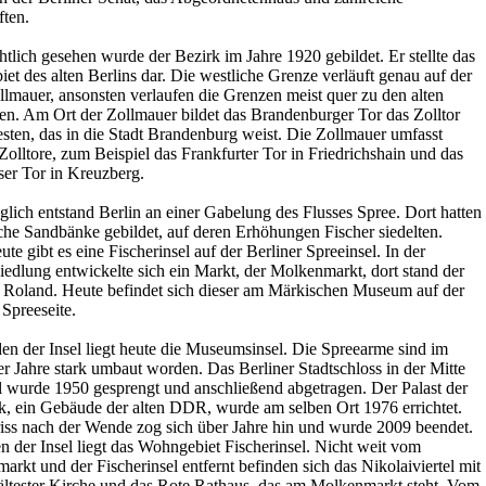
ften.
tlich gesehen wurde der Bezirk im Jahre 1920 gebildet. Er stellte das
et des alten Berlins dar. Die westliche Grenze verläuft genau auf der
llmauer, ansonsten verlaufen die Grenzen meist quer zu den alten
len. Am Ort der Zollmauer bildet das Brandenburger Tor das Zolltor
sten, das in die Stadt Brandenburg weist. Die Zollmauer umfasst
Zolltore, zum Beispiel das Frankfurter Tor in Friedrichshain und das
ser Tor in Kreuzberg.
lich entstand Berlin an einer Gabelung des Flusses Spree. Dort hatten
iche Sandbänke gebildet, auf deren Erhöhungen Fischer siedelten.
te gibt es eine Fischerinsel auf der Berliner Spreeinsel. In der
iedlung entwickelte sich ein Markt, der Molkenmarkt, dort stand der
r Roland. Heute befindet sich dieser am Märkischen Museum auf der
Spreeseite.
en der Insel liegt heute die Museumsinsel. Die Spreearme sind im
r Jahre stark umbaut worden. Das Berliner Stadtschloss in der Mitte
el wurde 1950 gesprengt und anschließend abgetragen. Der Palast der
k, ein Gebäude der alten DDR, wurde am selben Ort 1976 errichtet.
iss nach der Wende zog sich über Jahre hin und wurde 2009 beendet.
 der Insel liegt das Wohngebiet Fischerinsel. Nicht weit vom
rkt und der Fischerinsel entfernt befinden sich das Nikolaiviertel mit
 ältester Kirche und das Rote Rathaus, das am Molkenmarkt steht. Vom