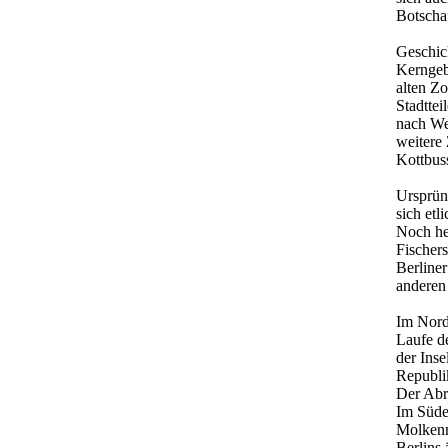
Botscha
Geschich
Kerngebi
alten Zo
Stadttei
nach We
weitere 
Kottbus
Ursprüng
sich etl
Noch heu
Fischers
Berline
anderen 
Im Nord
Laufe de
der Ins
Republi
Der Abr
Im Süden
Molkenma
Berlins